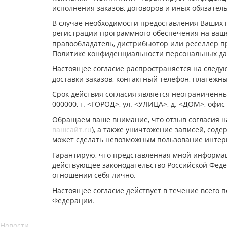
исполнения заказов, договоров и иных обязате
В случае необходимости предоставления Ваших 
регистрации программного обеспечения на ваше
правообладатель, дистрибьютор или реселлер п
Политике конфиденциальности персональных д
Настоящее согласие распространяется на следу
доставки заказов, контактный телефон, платёжн
Срок действия согласия является неограниченны
000000, г. <ГОРОД>, ул. <УЛИЦА>, д. <ДОМ>, оф
Обращаем ваше внимание, что отзыв согласия на
вашсайт.ru
), а также уничтожение записей, со
может сделать невозможным пользование инте
Гарантирую, что представленная мной информац
действующее законодательство Российской Феде
отношении себя лично.
Настоящее согласие действует в течение всего 
Федерации.
Новости