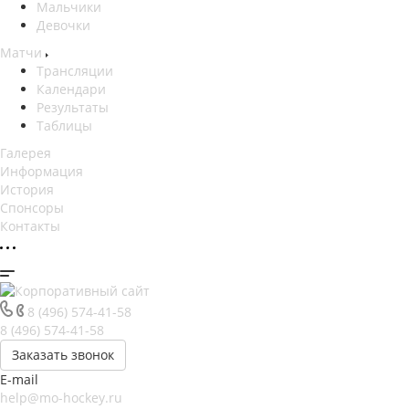
Мальчики
Девочки
Матчи
Трансляции
Календари
Результаты
Таблицы
Галерея
Информация
История
Спонсоры
Контакты
8 (496) 574-41-58
8 (496) 574-41-58
Заказать звонок
E-mail
help@mo-hockey.ru