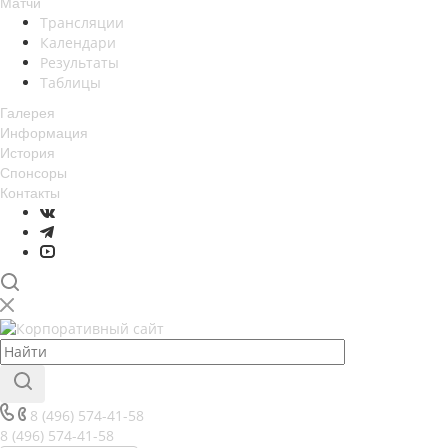
Матчи
Трансляции
Календари
Результаты
Таблицы
Галерея
Информация
История
Спонсоры
Контакты
8 (496) 574-41-58
8 (496) 574-41-58