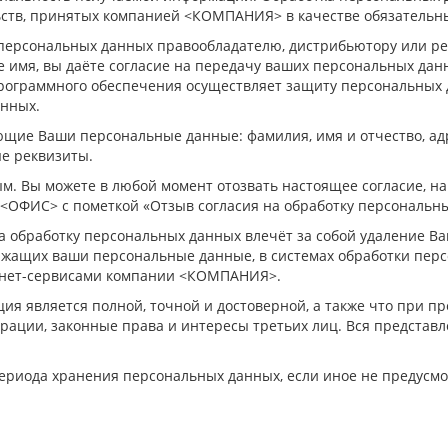
льств, принятых компанией <КОМПАНИЯ> в качестве обязательн
персональных данных правообладателю, дистрибьютору или ре
 имя, вы даёте согласие на передачу ваших персональных да
рограммного обеспечения осуществляет защиту персональных 
анных.
ющие Ваши персональные данные: фамилия, имя и отчество, ад
ые реквизиты.
м. Вы можете в любой момент отозвать настоящее согласие, н
ис <ОФИС> с пометкой «Отзыв согласия на обработку персональн
 обработку персональных данных влечёт за собой удаление Ва
держащих ваши персональные данные, в системах обработки п
рнет-сервисами компании <КОМПАНИЯ>.
ия является полной, точной и достоверной, а также что при 
рации, законные права и интересы третьих лиц. Вся предста
периода хранения персональных данных, если иное не предусм